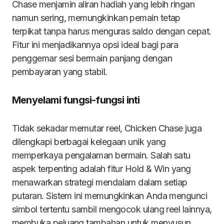
Chase menjamin aliran hadiah yang lebih ringan
namun sering, memungkinkan pemain tetap
terpikat tanpa harus menguras saldo dengan cepat.
Fitur ini menjadikannya opsi ideal bagi para
penggemar sesi bermain panjang dengan
pembayaran yang stabil.
Menyelami fungsi-fungsi inti
Tidak sekadar memutar reel, Chicken Chase juga
dilengkapi berbagai kelegaan unik yang
memperkaya pengalaman bermain. Salah satu
aspek terpenting adalah fitur Hold & Win yang
menawarkan strategi mendalam dalam setiap
putaran. Sistem ini memungkinkan Anda mengunci
simbol tertentu sambil mengocok ulang reel lainnya,
membuka peluang tambahan untuk menyusun