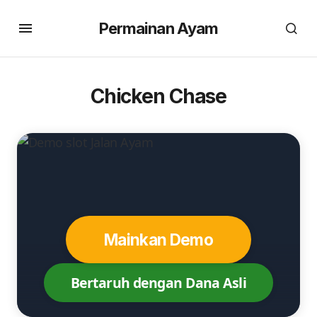
Permainan Ayam
Chicken Chase
Mainkan Demo
Bertaruh dengan Dana Asli