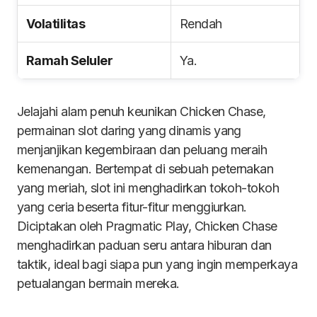
Volatilitas
Rendah
Ramah Seluler
Ya.
Jelajahi alam penuh keunikan Chicken Chase,
permainan slot daring yang dinamis yang
menjanjikan kegembiraan dan peluang meraih
kemenangan. Bertempat di sebuah peternakan
yang meriah, slot ini menghadirkan tokoh-tokoh
yang ceria beserta fitur-fitur menggiurkan.
Diciptakan oleh Pragmatic Play, Chicken Chase
menghadirkan paduan seru antara hiburan dan
taktik, ideal bagi siapa pun yang ingin memperkaya
petualangan bermain mereka.