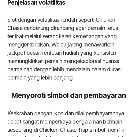
Penjelasan volatilitas
Slot dengan volatilitas rendah seperti Chicken
Chase cenderung dirancang agar pemain terus
terlibat melalui serangkaian kemenangan yang
menggembirakan. Walau jarang menawarkan
jackpot besar, rentetan hadiah yang konsisten
memungkinkan pemain mengeksplorasi nuansa
permainan dengan lebih mendalam dalam durasi
bermain yang lebih panjang.
Menyoroti simbol dan pembayaran
Keakraban dengan ikon dan nilai pembayarannya
dapat sangat memperkaya pengalaman bermain
seseorang di Chicken Chase. Tiap simbol memiliki