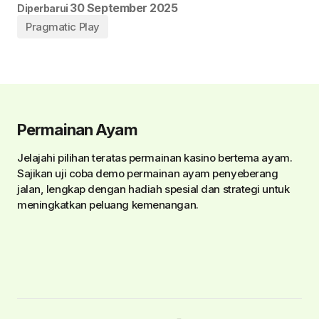
30 September 2025
Diperbarui
Pragmatic Play
Permainan Ayam
Jelajahi pilihan teratas permainan kasino bertema ayam.
Sajikan uji coba demo permainan ayam penyeberang
jalan, lengkap dengan hadiah spesial dan strategi untuk
meningkatkan peluang kemenangan.