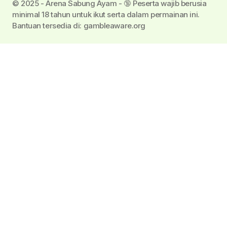
©️ 2025 - Arena Sabung Ayam - 🔞 Peserta wajib berusia
minimal 18 tahun untuk ikut serta dalam permainan ini.
Bantuan tersedia di: gambleaware.org