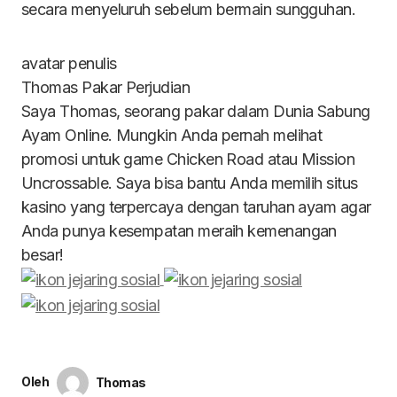
secara menyeluruh sebelum bermain sungguhan.
Thomas
Pakar Perjudian
Saya Thomas, seorang pakar dalam Dunia Sabung
Ayam Online. Mungkin Anda pernah melihat
promosi untuk game Chicken Road atau Mission
Uncrossable. Saya bisa bantu Anda memilih situs
kasino yang terpercaya dengan taruhan ayam agar
Anda punya kesempatan meraih kemenangan
besar!
Oleh
Thomas