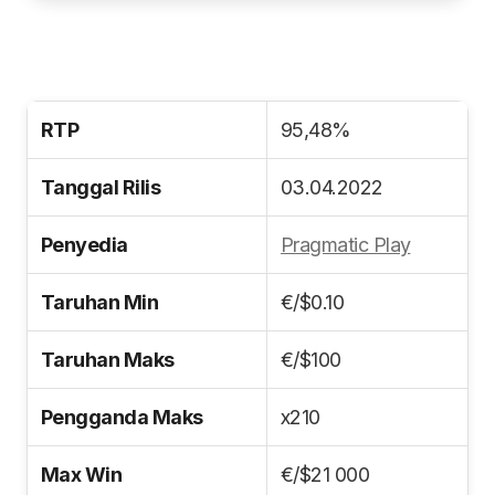
RTP
95,48%
Tanggal Rilis
03.04.2022
Penyedia
Pragmatic Play
Taruhan Min
€/$0.10
Taruhan Maks
€/$100
Pengganda Maks
x210
Max Win
€/$21 000