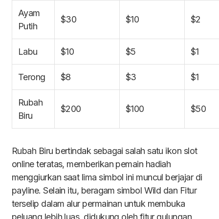
Ayam
$30
$10
$2
Putih
Labu
$10
$5
$1
Terong
$8
$3
$1
Rubah
$200
$100
$50
Biru
Rubah Biru bertindak sebagai salah satu ikon slot
online teratas, memberikan pemain hadiah
menggiurkan saat lima simbol ini muncul berjajar di
payline. Selain itu, beragam simbol Wild dan Fitur
terselip dalam alur permainan untuk membuka
peluang lebih luas, didukung oleh fitur gulungan