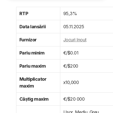
RTP
95,3%
Data lansării
05.11.2025
Furnizor
Jocuri Inout
Pariu minim
€/$0.01
Pariu maxim
€/$200
Multiplicator
x10,000
maxim
Câștig maxim
€/$20 000
Ușor, Mediu, Greu,