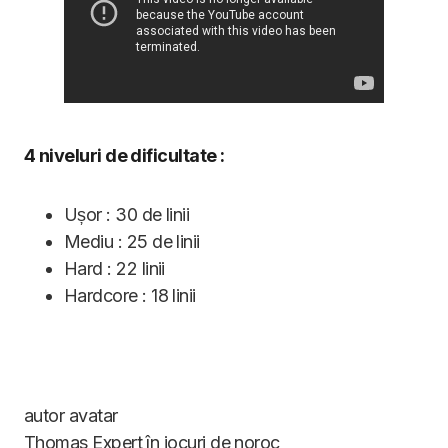
4 niveluri de dificultate :
Ușor : 30 de linii
Mediu : 25 de linii
Hard : 22 linii
Hardcore : 18 linii
Thomas
Expert în jocuri de noroc