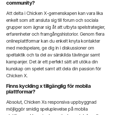
community?
Att delta i Chicken X-gemenskapen kan vara lika
enkelt som att ansluta sig till forum och sociala
grupper som ägnar sig åt att utbyta spelstrategier,
erfarenheter och framgångshistorior. Genom flera
onlineplattformar kan du enkelt knyta kontakter
med medspelare, ge dig in i diskussioner om
speltaktik och ta del av särskilda tävlingar samt
kampanjer. Det är ett perfekt sätt att utöka din
kunskap om spelet samt att dela din passion för
Chicken X.
Finns kyckling x tillgänglig för mobila
plattformar?
Absolut, Chicken Xs responsiva uppbyggnad
möjliggör smidig speluplevelse på mobila