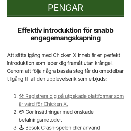
PENGAR
Effektiv introduktion för snabb
engagemangskapning
Att sätta igång med Chicken X inneb är en perfekt
introduktion som leder dig framåt utan krångel.
Genom att följa några basala steg får du omedelbar
tillgång till all den upplevelserik som erbjuds:
🛠️ Registrera dig på utpekade plattformar som
är värd för Chicken X.
💳 Gör insättningar med önskade
betalningsmetoder.
🕹️ Besök Crash-spelen eller använd