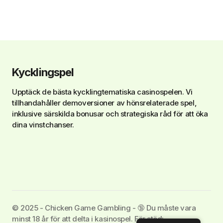
Kycklingspel
Upptäck de bästa kycklingtematiska casinospelen. Vi
tillhandahåller demoversioner av hönsrelaterade spel,
inklusive särskilda bonusar och strategiska råd för att öka
dina vinstchanser.
©️ 2025 - Chicken Game Gambling - 🔞 Du måste vara
minst 18 år för att delta i kasinospel. För stöd: