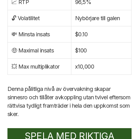
📈 RTP
96,5%
🔓 Volatilitet
Nybörjare till galen
💸 Minsta insats
$0.10
🤑 Maximal insats
$100
💥 Max multiplikator
x10,000
Denna pålitliga nivå av övervakning skapar
sinnesro och tillåter avkoppling utan tvivel eftersom
rättvisa tydligt framträder i hela den uppkomst som
sker.
SPELA MED RIKTIGA