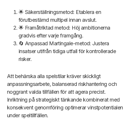
🌟 Säkerställningsmetod: Etablera en
förutbestämd multipel innan avslut.
🌟 Framåtriktad metod: Höj ambitionerna
gradvis efter varje framgång.
🔄 Anpassad Martingale-metod: Justera
insatser utifrån tidiga utfall för kontrollerade
risker.
Att behärska alla spelstilar kräver skickligt
anpassningsarbete, balanserad riskhantering och
noggrant valda tillfällen för att agera precist.
Inriktning på strategiskt tänkande kombinerat med
konsekvent genomföring optimerar vinstpotentialen
under speltillfällen.