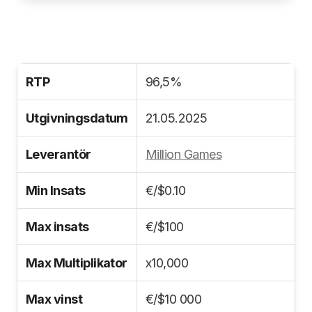
RTP
96,5%
Utgivningsdatum
21.05.2025
Leverantör
Million Games
Min Insats
€/$0.10
Max insats
€/$100
Max Multiplikator
x10,000
Max vinst
€/$10 000