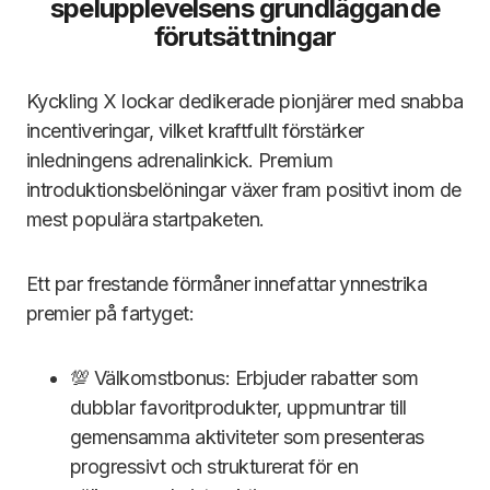
spelupplevelsens grundläggande
förutsättningar
Kyckling X lockar dedikerade pionjärer med snabba
incentiveringar, vilket kraftfullt förstärker
inledningens adrenalinkick. Premium
introduktionsbelöningar växer fram positivt inom de
mest populära startpaketen.
Ett par frestande förmåner innefattar ynnestrika
premier på fartyget:
💯 Välkomstbonus: Erbjuder rabatter som
dubblar favoritprodukter, uppmuntrar till
gemensamma aktiviteter som presenteras
progressivt och strukturerat för en