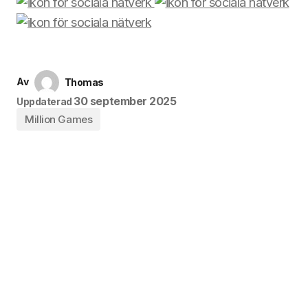
Av
Thomas
30 september 2025
Uppdaterad
Million Games