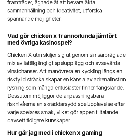
framträder, ägnade åt att bevara äkta
sammanhållning och kreativitet, utforska
spännande möjligheter.
Vad gör chicken x fr annorlunda jämfört
med övriga kasinospel?
Chicken X utm skiljer sig ut genom sin särpräglade
mix av lättillgängligt spelupplägg och avsevärda
vinstchanser. Att manövrera en kyckling längs en
riskfylld sträcka skapar en känsla av adrenalinstinn
rysning som många entusiaster finner fängslande.
Dessutom möjliggör de anpassningsbara
risknivåerna en skräddarsydd spelupplevelse efter
varje spelares smak, vilket gör appen tilltalande
oavsett tidigare kunskaper.
Hur går jag med i chicken x gaming