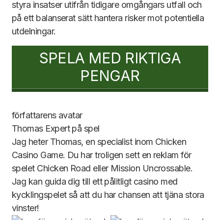
styra insatser utifrån tidigare omgångars utfall och
på ett balanserat sätt hantera risker mot potentiella
utdelningar.
SPELA MED RIKTIGA
PENGAR
Thomas
Expert på spel
Jag heter Thomas, en specialist inom Chicken
Casino Game. Du har troligen sett en reklam för
spelet Chicken Road eller Mission Uncrossable.
Jag kan guida dig till ett pålitligt casino med
kycklingspelet så att du har chansen att tjäna stora
vinster!