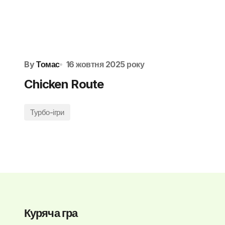
By
Томас
16 жовтня 2025 року
Chicken Route
Турбо-ігри
Куряча гра