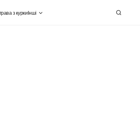
рава з курки
Інші