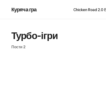
Куряча гра
Chicken Road 2.0
Турбо-ігри
Пости 2