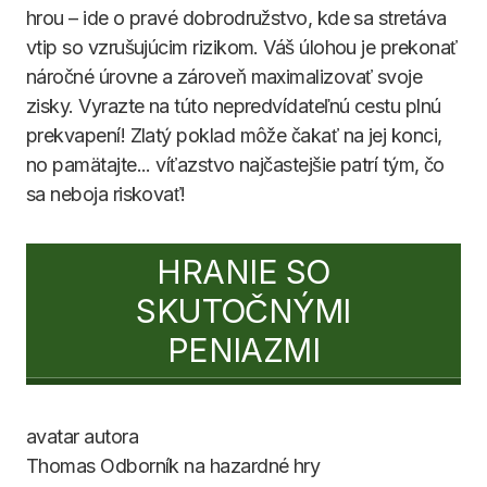
hrou – ide o pravé dobrodružstvo, kde sa stretáva
vtip so vzrušujúcim rizikom. Váš úlohou je prekonať
náročné úrovne a zároveň maximalizovať svoje
zisky. Vyrazte na túto nepredvídateľnú cestu plnú
prekvapení! Zlatý poklad môže čakať na jej konci,
no pamätajte... víťazstvo najčastejšie patrí tým, čo
sa neboja riskovať!
HRANIE SO
SKUTOČNÝMI
PENIAZMI
Thomas
Odborník na hazardné hry