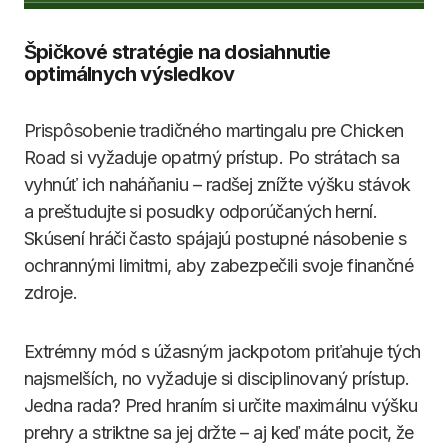
Špičkové stratégie na dosiahnutie
optimálnych výsledkov
Prispôsobenie tradičného martingalu pre Chicken
Road si vyžaduje opatrný prístup. Po strátach sa
vyhnúť ich naháňaniu – radšej znížte výšku stávok
a preštudujte si posudky odporúčaných herní.
Skúsení hráči často spájajú postupné násobenie s
ochrannými limitmi, aby zabezpečili svoje finančné
zdroje.
Extrémny mód s úžasným jackpotom priťahuje tých
najsmelších, no vyžaduje si disciplinovaný prístup.
Jedna rada? Pred hraním si určite maximálnu výšku
prehry a striktne sa jej držte – aj keď máte pocit, že