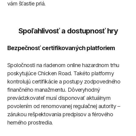
vám šťastie priá.
Spoľahlivosť a dostupnosť hry
Bezpečnosť certifikovaných platforiem
Spoločnosti na riadenom online hazardnom trhu
poskytujúce Chicken Road. Takéto platformy
kontrolujú certifikácie a postupy zodpovedného
finančného manažmentu. Dôveryhodný
prevádzkovateľ musí disponovať aktuálnym
povolením od renomovanej regulačnej autority –
zárukou rešpektovania predpisov a férového
herného prostredia.