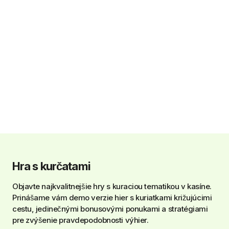
Hra s kurčatami
Objavte najkvalitnejšie hry s kuraciou tematikou v kasíne.
Prinášame vám demo verzie hier s kuriatkami križujúcimi
cestu, jedinečnými bonusovými ponukami a stratégiami
pre zvýšenie pravdepodobnosti výhier.