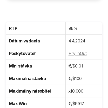
RTP
98%
Dátum vydania
4.4.2024
Poskytovateľ
Hry InOut
Min. stávka
€/$0.01
Maximálna stávka
€/$100
Maximálny násobiteľ
x10,000
Max Win
€/$9167