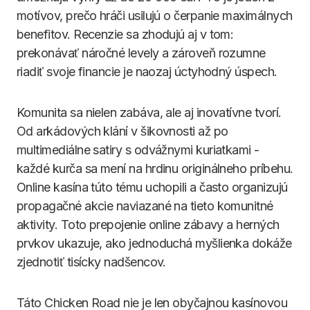
motívov, prečo hráči usilujú o čerpanie maximálnych
benefitov. Recenzie sa zhodujú aj v tom:
prekonávať náročné levely a zároveň rozumne
riadiť svoje financie je naozaj úctyhodný úspech.
Komunita sa nielen zabáva, ale aj inovatívne tvorí.
Od arkádových klání v šikovnosti až po
multimediálne satiry s odvážnymi kuriatkami -
každé kurča sa mení na hrdinu originálneho príbehu.
Online kasína túto tému uchopili a často organizujú
propagačné akcie naviazané na tieto komunitné
aktivity. Toto prepojenie online zábavy a herných
prvkov ukazuje, ako jednoduchá myšlienka dokáže
zjednotiť tisícky nadšencov.
Táto Chicken Road nie je len obyčajnou kasínovou